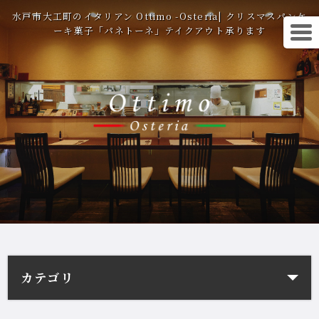
水戸市大工町のイタリアン Ottimo -Osteria| クリスマスパンケ
ーキ菓子「パネトーネ」テイクアウト承ります
カテゴリ